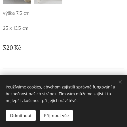
výška 7,5 cm
25 x 13,5 cm
320
Kč
© 2026 Jaroslava Nemelková - JN keramika. Všechna práva
vyhrazena.
Používáme cookies, abychom zajistili správné fungování a
Vytvořeno službou
Webnode
Cookies
bezpečnost našich stránek. Tím vám můžeme zajistit tu
nejlepší zkušenost při jejich návštěvě.
Vyprodáno
Odmítnout
Přijmout vše