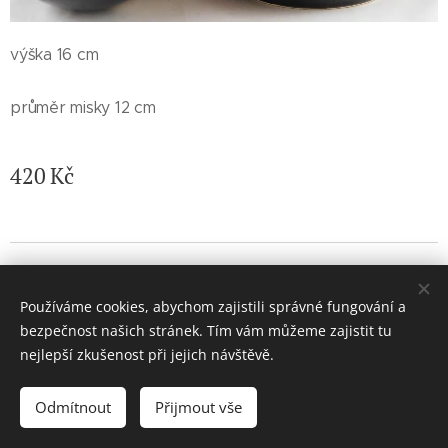
výška 16 cm
průměr misky 12 cm
420
Kč
© 2026 Jaroslava Nemelková - JN keramika. Všechna práva
vyhrazena.
Používáme cookies, abychom zajistili správné fungování a
Vytvořeno službou
Webnode
Cookies
bezpečnost našich stránek. Tím vám můžeme zajistit tu
nejlepší zkušenost při jejich návštěvě.
Do košíku
Odmítnout
Přijmout vše