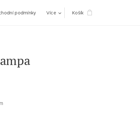
hodní podmínky
Více
Košík
lampa
cm