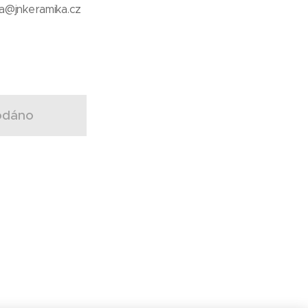
a@jnkeramika.cz
odáno