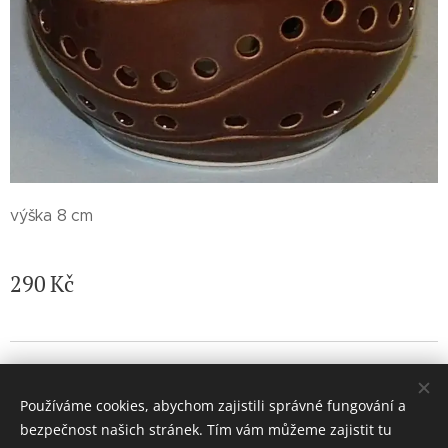
výška 8 cm
290
Kč
© 2026 Jaroslava Nemelková - JN keramika. Všechna práva
vyhrazena.
Používáme cookies, abychom zajistili správné fungování a
Vytvořeno službou
Webnode
Cookies
bezpečnost našich stránek. Tím vám můžeme zajistit tu