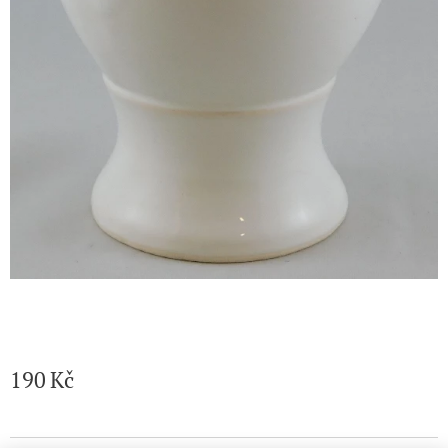
190
Kč