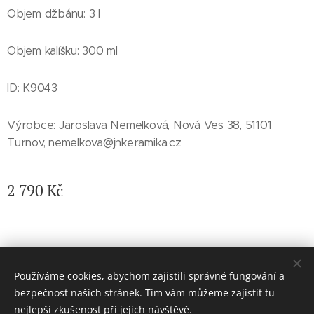
Objem džbánu: 3 l
Objem kalíšku: 300 ml
ID: K9043
Výrobce: Jaroslava Nemelková, Nová Ves 38, 51101
Turnov, nemelkova@jnkeramika.cz
2 790
Kč
© 2026 Jaroslava Nemelková - JN keramika. Všechna práva
vyhrazena.
Používáme cookies, abychom zajistili správné fungování a
Vytvořeno službou
Webnode
Cookies
bezpečnost našich stránek. Tím vám můžeme zajistit tu
nejlepší zkušenost při jejich návštěvě.