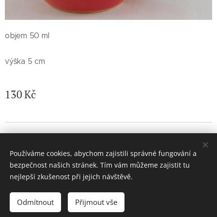
objem 50 ml
výška 5 cm
130
Kč
© 2026 Jaroslava Nemelková - JN keramika. Všechna práva
vyhrazena.
Používáme cookies, abychom zajistili správné fungování a
Vytvořeno službou
Webnode
Cookies
bezpečnost našich stránek. Tím vám můžeme zajistit tu
nejlepší zkušenost při jejich návštěvě.
Do košíku
Odmítnout
Přijmout vše