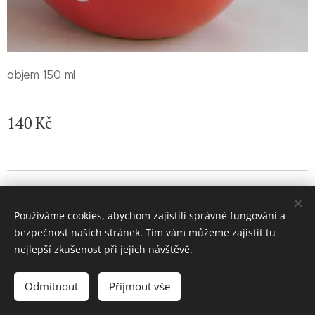
objem 150 ml
140
Kč
© 2026 Jaroslava Nemelková - JN keramika. Všechna práva
vyhrazena.
Používáme cookies, abychom zajistili správné fungování a
Vytvořeno službou
Webnode
Cookies
bezpečnost našich stránek. Tím vám můžeme zajistit tu
nejlepší zkušenost při jejich návštěvě.
Vyprodáno
Odmítnout
Přijmout vše