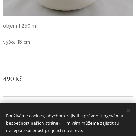
objem 1 250 ml
výška 16 cm
490
Kč
© 2026 Jaroslava Nemelková - JN keramika. Všechna práva
vyhrazena.
Používáme cookies, abychom zajistili správné fungování a
Vytvořeno službou
Webnode
Cookies
bezpečnost našich stránek. Tím vám můžeme zajistit tu
nejlepší zkušenost při jejich návštěvě.