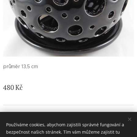
průměr 13,5 cm
480
Kč
© 2026 Jaroslava Nemelková - JN keramika. Všechna práva
vyhrazena.
Používáme cookies, abychom zajistili správné fungování a
Vytvořeno službou
Webnode
Cookies
bezpečnost našich stránek. Tím vám můžeme zajistit tu