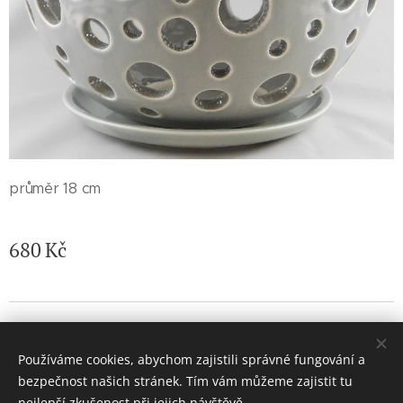
průměr 18 cm
680
Kč
© 2026 Jaroslava Nemelková - JN keramika. Všechna práva
vyhrazena.
Používáme cookies, abychom zajistili správné fungování a
Vytvořeno službou
Webnode
Cookies
bezpečnost našich stránek. Tím vám můžeme zajistit tu
nejlepší zkušenost při jejich návštěvě.