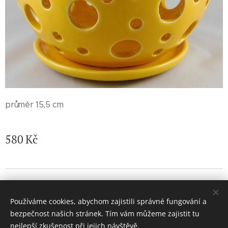
průměr 15,5 cm
580
Kč
© 2026 Jaroslava Nemelková - JN keramika. Všechna práva
vyhrazena.
Používáme cookies, abychom zajistili správné fungování a
Vytvořeno službou
Webnode
Cookies
bezpečnost našich stránek. Tím vám můžeme zajistit tu
nejlepší zkušenost při jejich návštěvě.