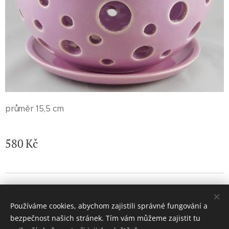
průměr 15,5 cm
580
Kč
© 2026 Jaroslava Nemelková - JN keramika. Všechna práva
vyhrazena.
Používáme cookies, abychom zajistili správné fungování a
Vytvořeno službou
Webnode
Cookies
bezpečnost našich stránek. Tím vám můžeme zajistit tu