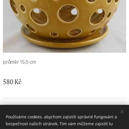
průměr 15,5 cm
580
Kč
© 2026 Jaroslava Nemelková - JN keramika. Všechna práva
vyhrazena.
Používáme cookies, abychom zajistili správné fungování a
Vytvořeno službou
Webnode
Cookies
bezpečnost našich stránek. Tím vám můžeme zajistit tu