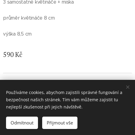
3 samostatné květináče + miska
průměr květináče 8 cm
výška 8,5 cm
590
Kč
© 2026 Jaroslava Nemelková - JN keramika. Všechna práva
vyhrazena.
Používáme cookies, abychom zajistili správné fungování a
Vytvořeno službou
Webnode
Cookies
bezpečnost našich stránek. Tím vám můžeme zajistit tu
nejlepší zkušenost při jejich návštěvě.
Vyprodáno
Odmítnout
Přijmout vše