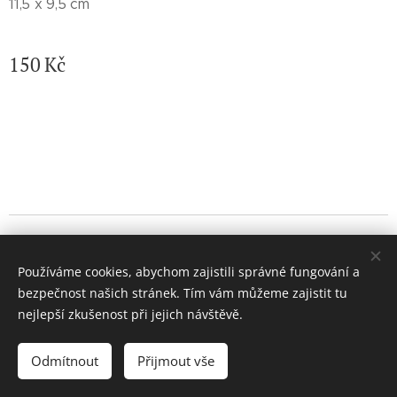
11,5 x 9,5 cm
150
Kč
© 2026 Jaroslava Nemelková - JN keramika. Všechna práva
vyhrazena.
Používáme cookies, abychom zajistili správné fungování a
Vytvořeno službou
Webnode
Cookies
bezpečnost našich stránek. Tím vám můžeme zajistit tu
nejlepší zkušenost při jejich návštěvě.
Do košíku
Odmítnout
Přijmout vše