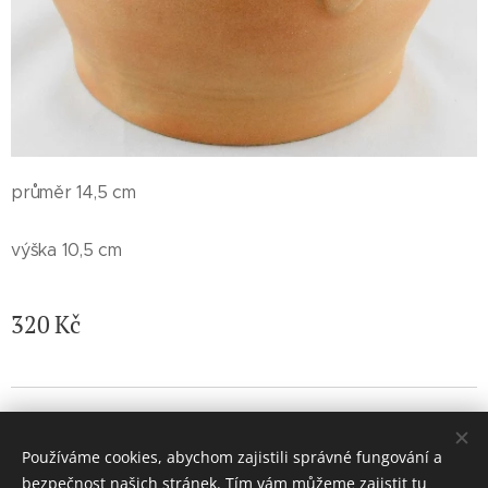
průměr 14,5 cm
výška 10,5 cm
320
Kč
© 2026 Jaroslava Nemelková - JN keramika. Všechna práva
vyhrazena.
Používáme cookies, abychom zajistili správné fungování a
Vytvořeno službou
Webnode
Cookies
bezpečnost našich stránek. Tím vám můžeme zajistit tu