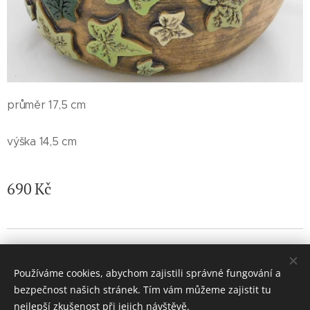
průměr 17,5 cm
výška 14,5 cm
690
Kč
© 2026 Jaroslava Nemelková - JN keramika. Všechna práva
vyhrazena.
Používáme cookies, abychom zajistili správné fungování a
Vytvořeno službou
Webnode
Cookies
bezpečnost našich stránek. Tím vám můžeme zajistit tu
nejlepší zkušenost při jejich návštěvě.