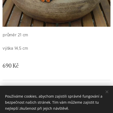
průměr 21 cm
výška 14,5 cm
690
Kč
© 2026 Jaroslava Nemelková - JN keramika. Všechna práva
vyhrazena.
Používáme cookies, abychom zajistili správné fungování a
Vytvořeno službou
Webnode
Cookies
bezpečnost našich stránek. Tím vám můžeme zajistit tu
nejlepší zkušenost při jejich návštěvě.