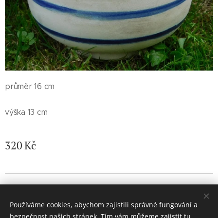
průměr 16 cm
výška 13 cm
320
Kč
© 2026 Jaroslava Nemelková - JN keramika. Všechna práva
vyhrazena.
Používáme cookies, abychom zajistili správné fungování a
Vytvořeno službou
Webnode
Cookies
bezpečnost našich stránek. Tím vám můžeme zajistit tu