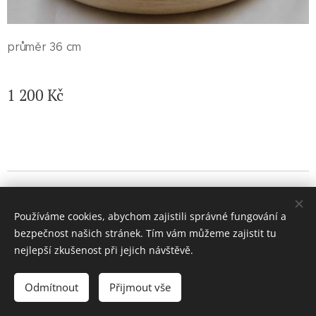
průměr 36 cm
1 200
Kč
© 2026 Jaroslava Nemelková - JN keramika. Všechna práva
vyhrazena.
Používáme cookies, abychom zajistili správné fungování a
Vytvořeno službou
Webnode
Cookies
bezpečnost našich stránek. Tím vám můžeme zajistit tu
nejlepší zkušenost při jejich návštěvě.
Vyprodáno
Odmítnout
Přijmout vše