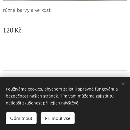
různé barvy a velikosti
120
Kč
© 2026 Jaroslava Nemelková - JN keramika. Všechna práva
vyhrazena.
Používáme cookies, abychom zajistili správné fungování a
Vytvořeno službou
Webnode
Cookies
bezpečnost našich stránek. Tím vám můžeme zajistit tu
nejlepší zkušenost při jejich návštěvě.
Do košíku
Odmítnout
Přijmout vše