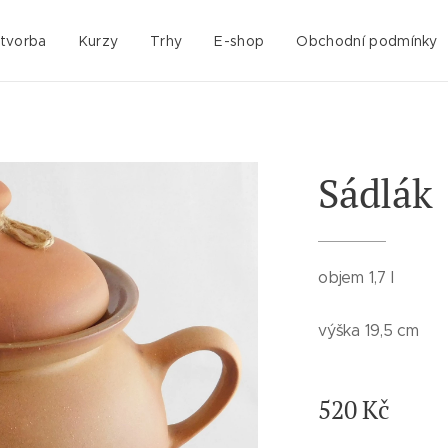
 tvorba
Kurzy
Trhy
E-shop
Obchodní podmínky
Sádlák
objem 1,7 l
výška 19,5 cm
520
Kč