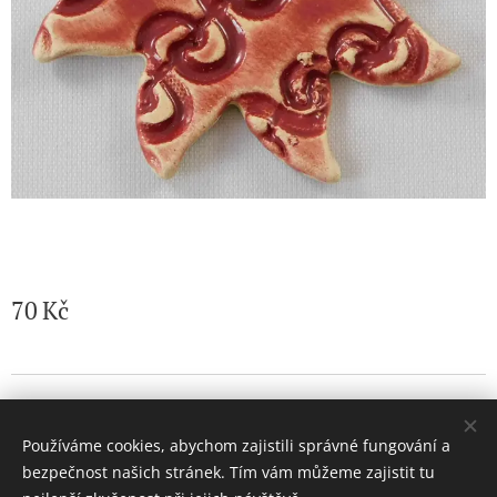
70
Kč
© 2026 Jaroslava Nemelková - JN keramika. Všechna práva
vyhrazena.
Používáme cookies, abychom zajistili správné fungování a
Vytvořeno službou
Webnode
Cookies
bezpečnost našich stránek. Tím vám můžeme zajistit tu