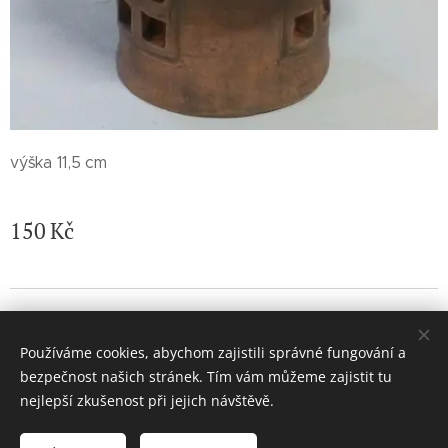
výška 11,5 cm
150
Kč
© 2026 Jaroslava Nemelková - JN keramika. Všechna práva
vyhrazena.
Používáme cookies, abychom zajistili správné fungování a
Vytvořeno službou
Webnode
Cookies
bezpečnost našich stránek. Tím vám můžeme zajistit tu
nejlepší zkušenost při jejich návštěvě.