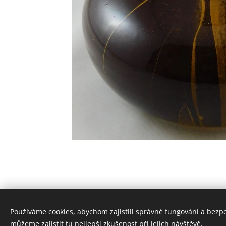
Používáme cookies, abychom zajistili správné fungování a bezp
© 2
můžeme zajistit tu nejlepší zkušenost při jejich návštěvě.