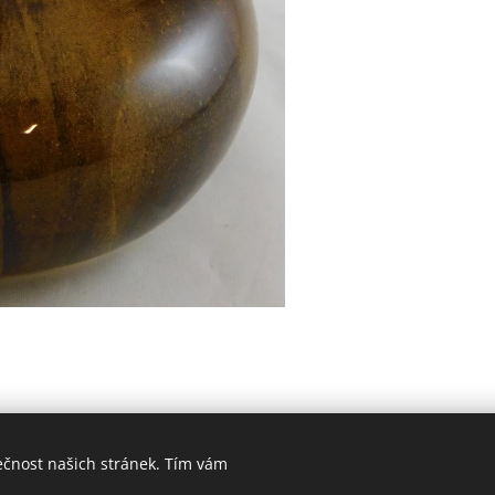
ečnost našich stránek. Tím vám
026 Jaroslava Nemelková - JN keramika. Všechna práva vyhraz